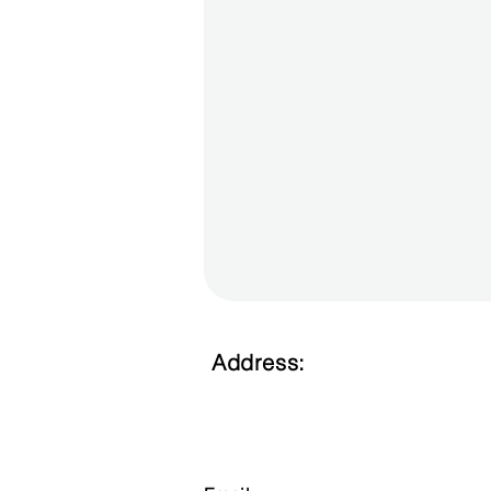
Address:
3753 Mexicali, New
Port Richey, Florida
-34655 USA