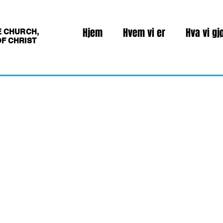
Hjem
Hvem vi er
Hva vi gj
E CHURCH,
F CHRIST